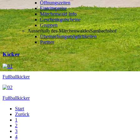
Öffnungszeiten
Eintrittspreise
Märchenwald Info
Geschenkgutscheine
Gruppen
Ausserhalb des Märchenwaldes
Sambachshof
Übernachungsmöglichkeiten
Partner
Kicker
Fußballkicker
Fußballkicker
Start
Zurück
1
2
3
4