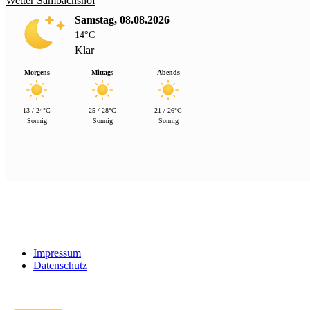
Wetter Sambachshof
Samstag, 08.08.2026
14°C
Klar
Morgens
Mittags
Abends
13 / 24°C
25 / 28°C
21 / 26°C
Sonnig
Sonnig
Sonnig
Impressum
Datenschutz