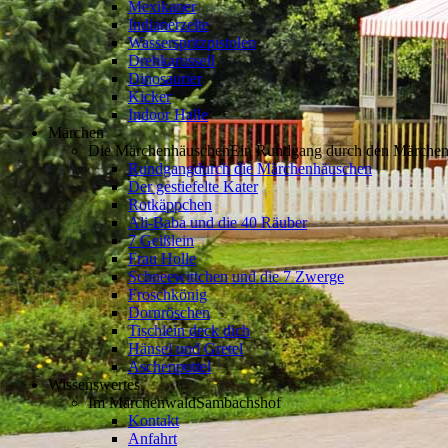
Mexikaner
Indianerzelte
Wasserspritzpistolen
Drehkarussell
Dinosaurier
Kicker
Indoor Halle
Märchen
Die Märchenhäuschen
Ein Rundgang durch den Märche
Rundgang
durch die Märchenhäuschen
Der gestiefelte Kater
Rotkäppchen
Ali-Baba und die 40 Räuber
7 Geißlein
Frau Holle
Schneewittchen und die 7 Zwerge
Froschkönig
Dornröschen
Tischlein deck dich
Hänsel und Gretel
Aschenputtel
Wissenswertes
Im Märchenwald
Sambachshof
Kontakt
Anfahrt