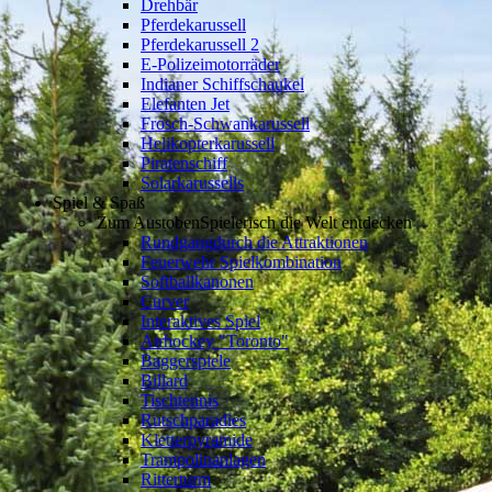
Drehbär
Pferdekarussell
Pferdekarussell 2
E-Polizeimotorräder
Indianer Schiffschaukel
Elefanten Jet
Frosch-Schwankarussell
Helikopterkarussell
Piratenschiff
Solarkarussells
Spiel & Spaß
Zum Austoben
Spielerisch die Welt entdecken
Rundgang
durch die Attraktionen
Feuerwehr Spielkombination
Softballkanonen
Curver
Interaktives Spiel
Airhockey "Toronto"
Baggerspiele
Billard
Tischtennis
Rutschparadies
Kletterpyramide
Trampolinanlagen
Ritterturm