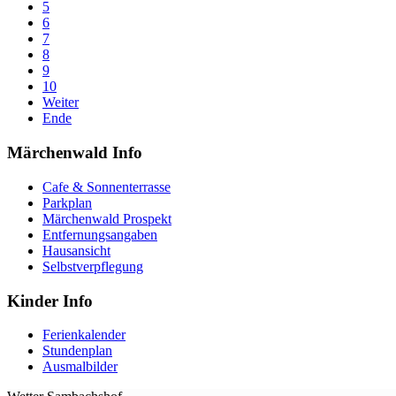
5
6
7
8
9
10
Weiter
Ende
Märchenwald Info
Cafe & Sonnenterrasse
Parkplan
Märchenwald Prospekt
Entfernungsangaben
Hausansicht
Selbstverpflegung
Kinder Info
Ferienkalender
Stundenplan
Ausmalbilder