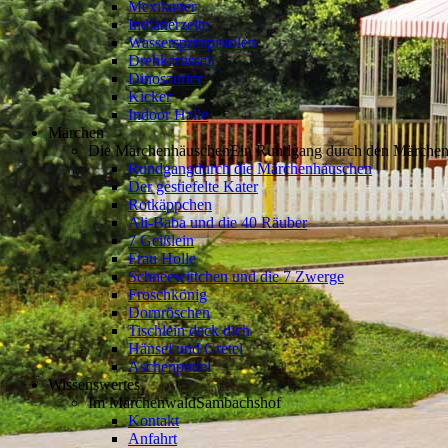
Mexikaner
Indianerzelte
Wasserspritzpistolen
Drehkarussell
Dinosaurier
Kicker
Indoor Halle
Märchen
Die Märchenhäuschen
Ein Rundgang durch den Märche
Rundgang
durch die Märchenhäuschen
Der gestiefelte Kater
Rotkäppchen
Ali-Baba und die 40 Räuber
7 Geißlein
Frau Holle
Schneewittchen und die 7 Zwerge
Froschkönig
Dornröschen
Tischlein deck dich
Hänsel und Gretel
Aschenputtel
Wissenswertes
Im Märchenwald
Sambachshof
Kontakt
Anfahrt