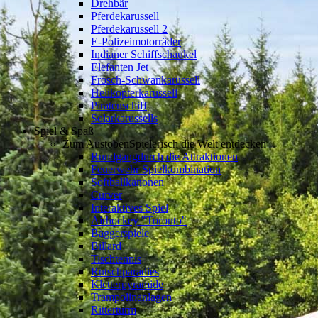
Drehbär
Pferdekarussell
Pferdekarussell 2
E-Polizeimotorräder
Indianer Schiffschaukel
Elefanten Jet
Frosch-Schwankarussell
Helikopterkarussell
Piratenschiff
Solarkarussells
Spiel & Spaß
Zum Austoben
Spielerisch die Welt entdecken
Rundgang
durch die Attraktionen
Feuerwehr Spielkombination
Softballkanonen
Curver
Interaktives Spiel
Airhockey "Toronto"
Baggerspiele
Billard
Tischtennis
Rutschparadies
Kletterpyramide
Trampolinanlagen
Ritterturm