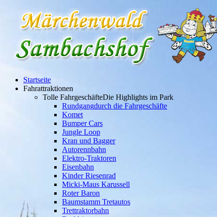
Startseite
Fahrattraktionen
Tolle Fahrgeschäfte
Die Highlights im Park
Rundgang
durch die Fahrgeschäfte
Komet
Bumper Cars
Jungle Loop
Kran und Bagger
Autorennbahn
Elektro-Traktoren
Eisenbahn
Kinder Riesenrad
Micki-Maus Karussell
Roter Baron
Baumstamm Tretautos
Trettraktorbahn