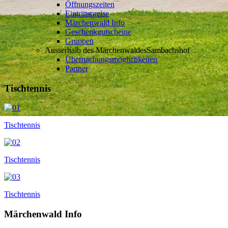
Öffnungszeiten
Eintrittspreise
Märchenwald Info
Geschenkgutscheine
Gruppen
Ausserhalb des Märchenwaldes
Sambachshof
Übernachungsmöglichkeiten
Partner
Tischtennis
Tischtennis
Tischtennis
Tischtennis
Märchenwald Info