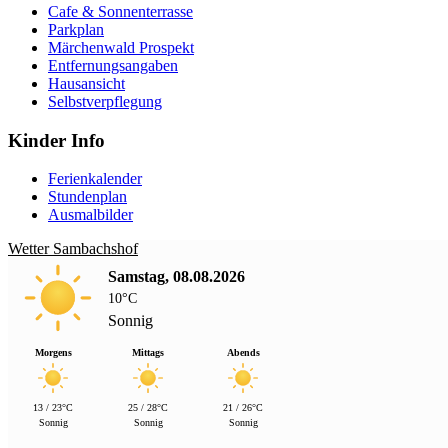
Cafe & Sonnenterrasse
Parkplan
Märchenwald Prospekt
Entfernungsangaben
Hausansicht
Selbstverpflegung
Kinder Info
Ferienkalender
Stundenplan
Ausmalbilder
Wetter Sambachshof
Samstag, 08.08.2026
10°C
Sonnig
Morgens
Mittags
Abends
13 / 23°C
25 / 28°C
21 / 26°C
Sonnig
Sonnig
Sonnig