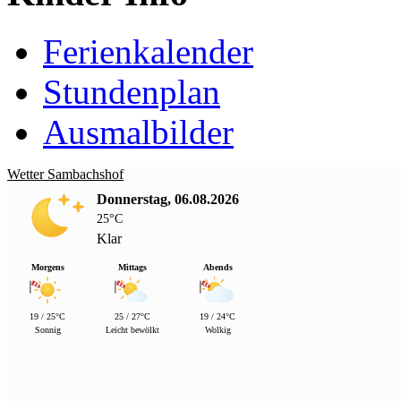
Ferienkalender
Stundenplan
Ausmalbilder
Wetter Sambachshof
Donnerstag, 06.08.2026
25°C
Klar
Morgens
Mittags
Abends
19 / 25°C
25 / 27°C
19 / 24°C
Sonnig
Leicht bewölkt
Wolkig