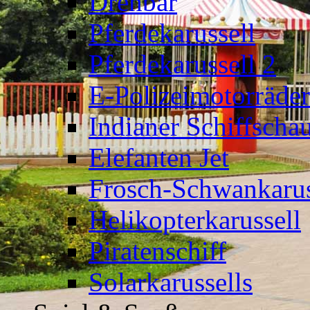
Drehbär
Pferdekarussell
Pferdekarussell 2
E-Polizeimotorräder
Indianer Schiffscha
Elefanten Jet
Frosch-Schwankarus
Helikopterkarussell
Piratenschiff
Solarkarussells