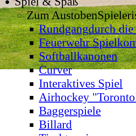
Spiel & Spaß
Zum Austoben
Spieler
Rundgang
durch die
Feuerwehr Spielkom
Softballkanonen
Curver
Interaktives Spiel
Airhockey "Toronto
Baggerspiele
Billard