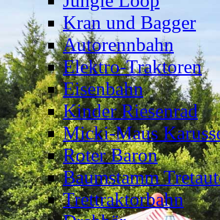
Jungle Loop
Kran und Bagger
Autorennbahn
Elektro-Traktoren
Eisenbahn
Kinder Riesenrad
Micki-Maus Karusse
Roter Baron
Baumstamm Tretaut
Trettraktorbahn