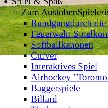
Spiel & Spaß
Zum Austoben
Spieler
Rundgang
durch die
Feuerwehr Spielkom
Softballkanonen
Curver
Interaktives Spiel
Airhockey "Toronto
Baggerspiele
Billard