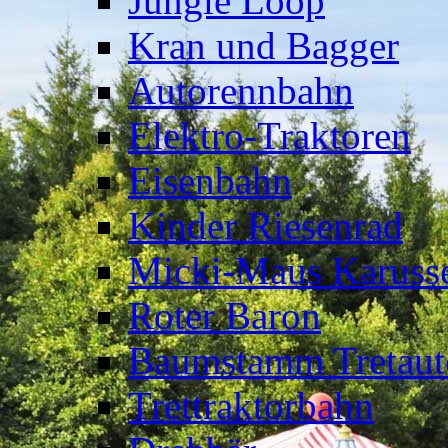
Jungle Loop
Kran und Bagger
Autorennbahn
Elektro-Traktoren
Eisenbahn
Kinder Riesenrad
Micki-Maus Karusse
Roter Baron
Baumstamm Tretaut
Trettraktorbahn