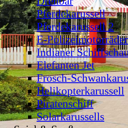
Drehbär
Pferdekarussell
Pferdekarussell 2
E-Polizeimotorräder
Indianer Schiffscha
Elefanten Jet
Frosch-Schwankarus
Helikopterkarussell
Piratenschiff
Solarkarussells