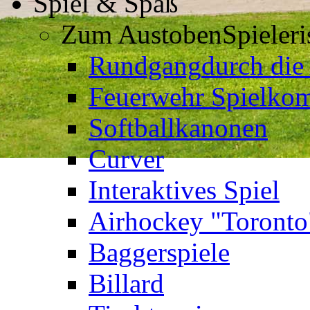
Spiel & Spaß
Zum Austoben
Spieler
Rundgang
durch die
Feuerwehr Spielkom
Softballkanonen
Curver
Interaktives Spiel
Airhockey "Toronto
Baggerspiele
Billard