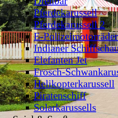
Drehbär
Pferdekarussell
Pferdekarussell 2
E-Polizeimotorräder
Indianer Schiffscha
Elefanten Jet
Frosch-Schwankarus
Helikopterkarussell
Piratenschiff
Solarkarussells