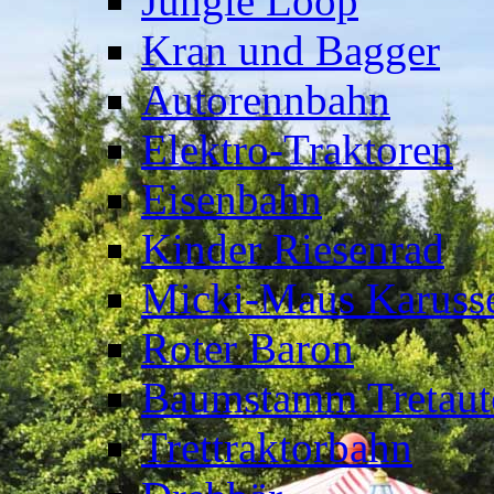
Jungle Loop
Kran und Bagger
Autorennbahn
Elektro-Traktoren
Eisenbahn
Kinder Riesenrad
Micki-Maus Karusse
Roter Baron
Baumstamm Tretaut
Trettraktorbahn