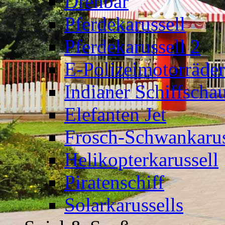
Drehbär
Pferdekarussell
Pferdekarussell 2
E-Polizeimotorräder
Indianer Schiffscha
Elefanten Jet
Frosch-Schwankarus
Helikopterkarussell
Piratenschiff
Solarkarussells