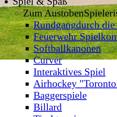
Spiel & Spaß
Zum Austoben
Spieler
Rundgang
durch die
Feuerwehr Spielkom
Softballkanonen
Curver
Interaktives Spiel
Airhockey "Toronto
Baggerspiele
Billard